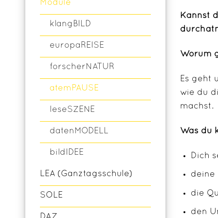
Module
Kannst d
klangBILD
durchatm
europaREISE
Worum g
forscherNATUR
Es geht 
atemPAUSE
wie du d
machst.
leseSZENE
datenMODELL
Was du k
bildIDEE
Dich s
LEA (Ganztagsschule)
deine
die Qu
SOLE
den U
DAZ