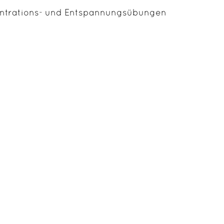
ntrations- und Entspannungsübungen
und Atemtechniken
auensübungen und Zusammenarbeit.
und
 haben Ressourcen, die wir nutzen können, um mit 
ezielte Entspannungsübungen erleichtern den Umg
 verbessern die körperliche Koordination und Kond
sspielraum.
essum
Datenschutz
Privatsphäre-Einstellungen ä
|
|