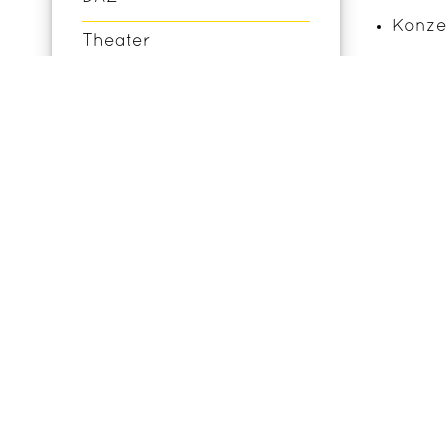
Konze
Theater
Yoga 
Stundentafel
Vertr
Digitales Lernen
Hintergr
Wir alle
gehen: G
Training
Handlung
Impr