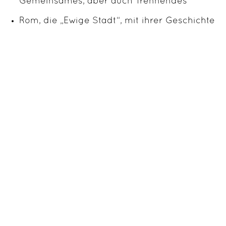
Gemeinsames, aber auch Trennendes
Rom, die „Ewige Stadt“, mit ihrer Geschichte
und Kultur
Grundkenntnisse der Sprachen der
„bereisten“ Orte
Straßburg als politisches, europäisches
Zentrum
Hintergrund
sich austauschen, miteinander reden, Neues
entdecken und erkunden.