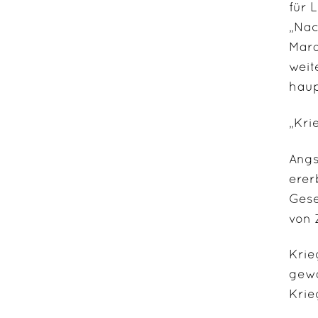
für 
„Nac
Mara
weit
haup
„Kri
Angs
erer
Gese
von Z
Krie
gewa
Krie