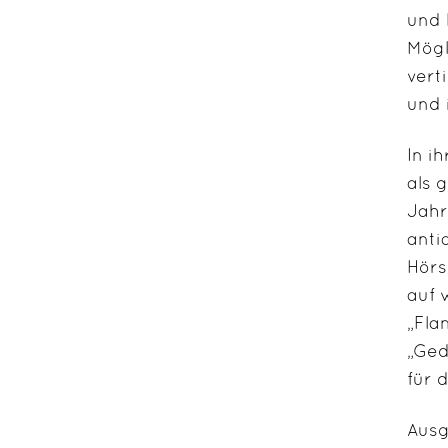
und 
Mögl
vert
und 
In i
als 
Jahr
anti
Hörs
auf 
„Fla
„Ged
für d
Ausg