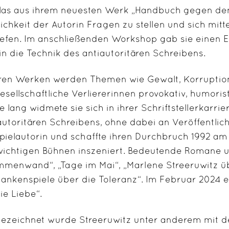
las aus ihrem neuesten Werk „Handbuch gegen den 
ichkeit der Autorin Fragen zu stellen und sich mitt
iefen. Im anschließenden Workshop gab sie einen Ein
in die Technik des antiautoritären Schreibens.
hren Werken werden Themen wie Gewalt, Korruptio
gesellschaftliche Verliererinnen provokativ, humoris
e lang widmete sie sich in ihrer Schriftstellerkarr
autoritären Schreibens, ohne dabei an Veröffentlich
pielautorin und schaffte ihren Durchbruch 1992 am
wichtigen Bühnen inszeniert. Bedeutende Romane u
mmenwand“, „Tage im Mai“, „Marlene Streeruwitz üb
ankenspiele über die Toleranz“. Im Februar 2024 e
ie Liebe“.
ezeichnet wurde Streeruwitz unter anderem mit 