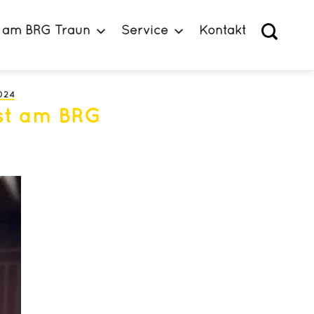
 am BRG Traun
Service
Kontakt
024
st am BRG