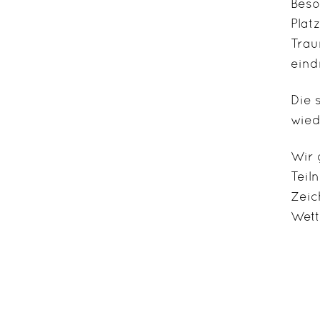
Beso
Plat
Trau
eind
Die 
wied
Wir 
Teil
Zeic
Wet