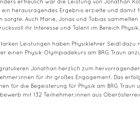
nders erfreulich war die Leistung von
Jonathan Ko
z
ein herausragendes Ergebnis erzielte und damit 
n
sorgte. Auch Marie, Jonas und Tobias sammelten 
rucksvoll ihr Interesse und Talent im Bereich Physik.
starken Leistungen haben
Physiklehrer Seidl
dazu m
er einen
Physik-Olympiadekurs am BRG Traun
anzu
gratulieren Jonathan herzlich zum hervorragende
nehmer:innen für ihr großes Engagement. Das erfolg
hen für die Begeisterung für Physik am
BRG Traun
u
tbewerb mit
132 Teilnehmer:innen aus Oberösterrei