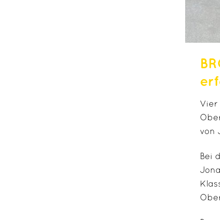
BR
erf
Vier
Ober
von 
Bei 
Jona
Klas
Ober