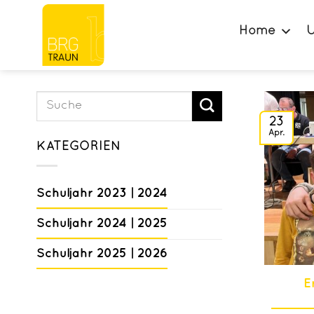
Zum
Inhalt
Home
U
springen
23
Apr.
KATEGORIEN
Schuljahr 2023 | 2024
Schuljahr 2024 | 2025
Schuljahr 2025 | 2026
E