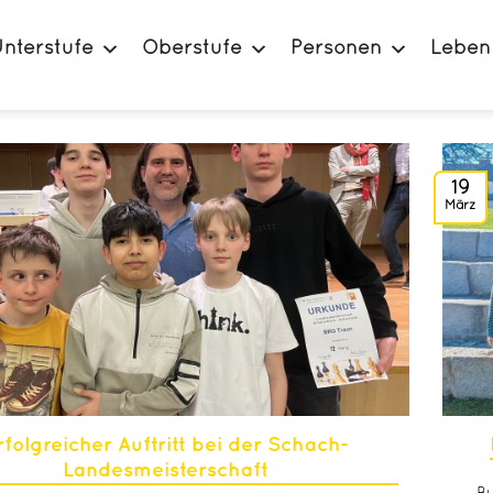
nterstufe
Oberstufe
Personen
Leben
19
März
rfolgreicher Auftritt bei der Schach-
Landesmeisterschaft