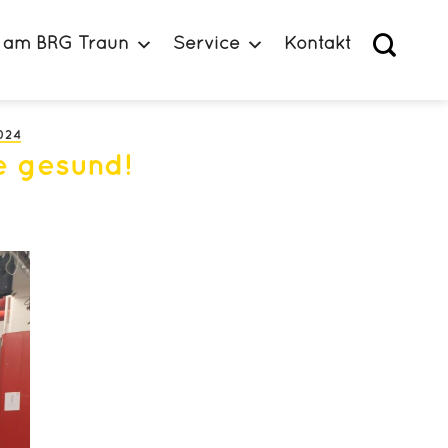
 am BRG Traun
Service
Kontakt
024
e gesund!