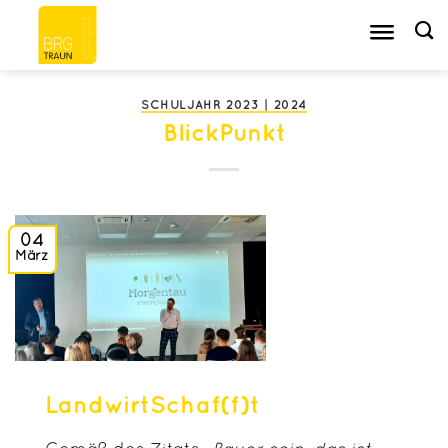
Zum
Inhalt
springen
SCHULJAHR 2023 | 2024
BlickPunkt
04
März
LandwirtSchaf(f)t