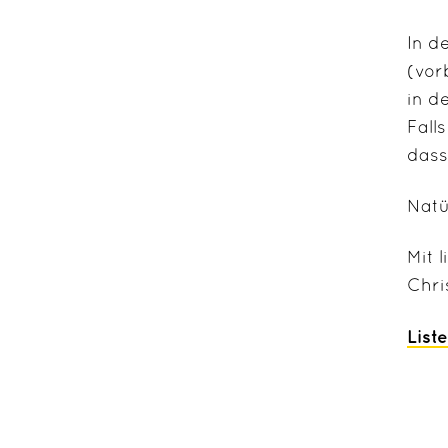
In d
(vor
in d
Fall
dass
Natü
Mit 
Chri
List