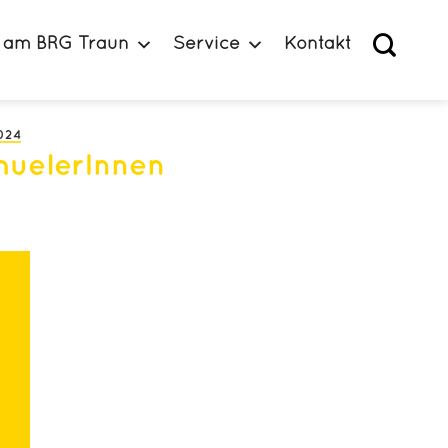
 am BRG Traun
Service
Kontakt
024
uelerInnen