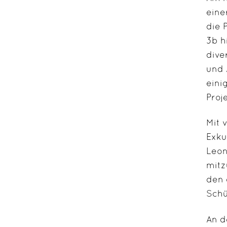
eine
die 
3b h
dive
und 
eini
Proj
Mit 
Exku
Leon
mitz
den 
Schü
An d