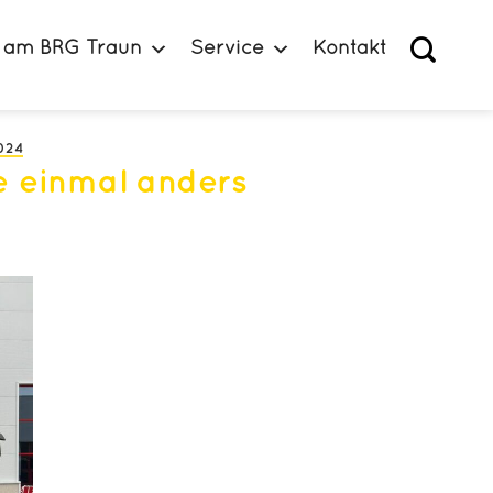
 am BRG Traun
Service
Kontakt
024
e einmal anders