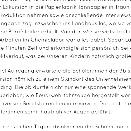
r Exkursion in die Papierfabrik Tannpapier in Traun
Produktion nehmen sowie anschließende Interviews 
ingegen zog inzwischen ins Landhaus los, wo sie v
rse Berufsfelder erhielt. Von der Wasserwirtschaft 
Arbeiten im Chemielabor war alles dabei. Sogar 
ge Minuten Zeit und erkundigte sich persönlich be
ektverlauf, was bei unseren Kindern natürlich große
viel Aufregung erwartete die Schüler:innen der 3b 
rsion nämlich zu einem Standort des Unternehmens
ding. Die 3b durfte nicht nur eine spannende We
uerleben, wie Feuerwehrfahrzeuge hergestellt wer
diversen Berufsbereichen interviewen. Die echte L
ler:innen somit hautnah vor Augen geführt.
en restlichen Tagen absolvierten die Schüler:inne