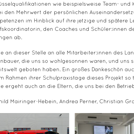
üsselqualifikationen wie beispielsweise Team- un
i den Mehrwert der persönlichen Auseinandersetz
etenzen im Hinblick auf ihre jetzige und spätere 
fskoordinatorin, den Coaches und Schüler:innen d
ngen ab.
e an dieser Stelle an alle Mitarbeiter:innen des L
nbauer, die uns so wohlgesonnen waren, und uns so 
itswelt geboten haben. Ein großes Dankeschön auch
im Rahmen ihrer Schulpraxistage dieses Projekt so t
e ergeht auch an die Eltern, die uns bei den Betri
hild Mairinger-Hebein, Andrea Perner, Christian Gro