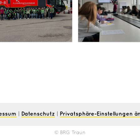
essum
Datenschutz
Privatsphäre-Einstellungen ä
|
|
© BRG Traun