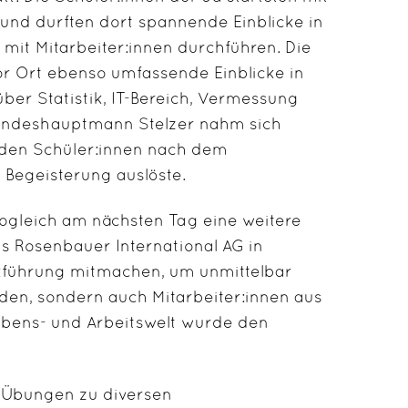
 und durften dort spannende Einblicke in
mit Mitarbeiter:innen durchführen. Die
or Ort ebenso umfassende Einblicke in
über Statistik, IT-Bereich, Vermessung
Landeshauptmann Stelzer nahm sich
i den Schüler:innen nach dem
 Begeisterung auslöste.
sogleich am nächsten Tag eine weitere
 Rosenbauer International AG in
rkführung mitmachen, um unmittelbar
den, sondern auch Mitarbeiter:innen aus
ebens- und Arbeitswelt wurde den
n Übungen zu diversen