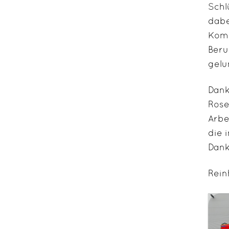
Schl
dabe
Komp
Beru
gelu
Dank
Rose
Arbe
die 
Dank
Rein