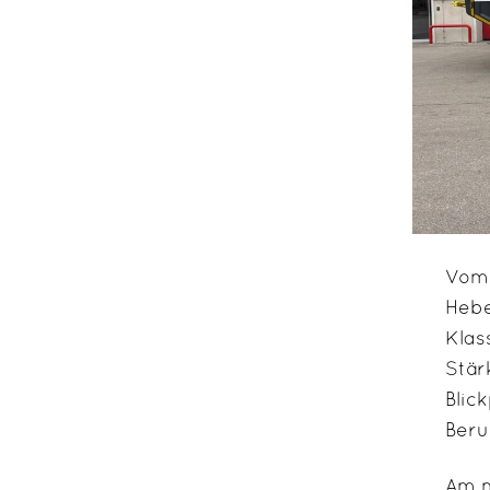
Vom 
Hebe
Klas
Stär
Blic
Beru
Am n