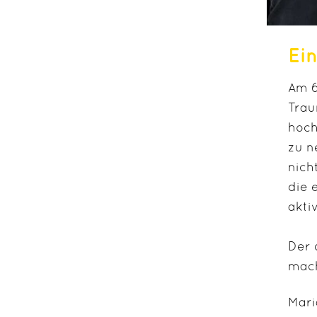
Ei
Am 6
Trau
hoch
zu n
nich
die 
akti
Der 
mach
Mari