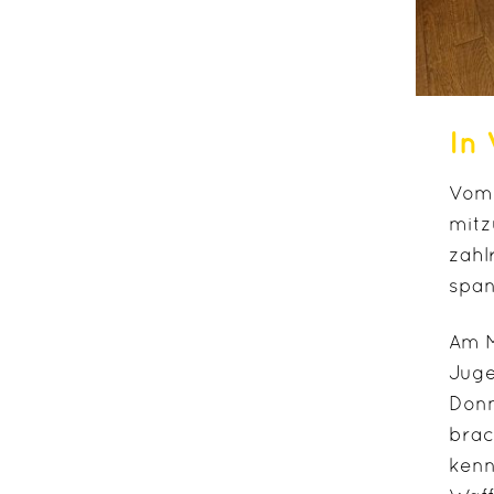
In 
Vom 
mitz
zahl
span
Am M
Juge
Donn
brac
kenn