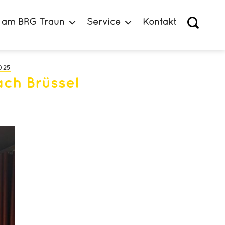
 am BRG Traun
Service
Kontakt
025
ch Brüssel