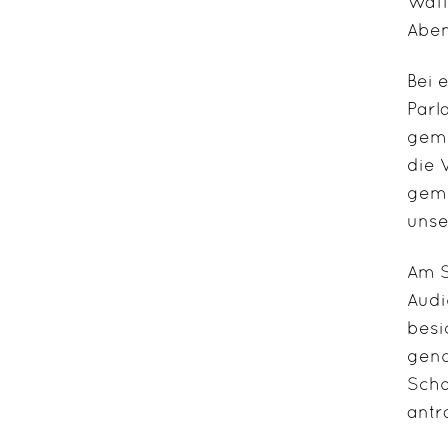
Waff
Aben
Bei 
Parl
geme
die 
geme
unse
Am S
Audi
besi
geno
Scho
antr