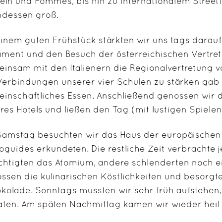
eln und Pommes, bis hin zu internationalem Streetf
dessen groß.
einem guten Frühstück stärkten wir uns tags darau
ament und den Besuch der österreichischen Vertre
insam mit den Italienern die Regionalvertretung vo
Verbindungen unserer vier Schulen zu stärken gab
inschaftliches Essen. Anschließend genossen wir
res Hotels und ließen den Tag (mit lustigen Spiel
amstag besuchten wir das Haus der europäischen 
oguides erkundeten. Die restliche Zeit verbrachte 
chtigten das Atomium, andere schlenderten noch ein
ssen die kulinarischen Köstlichkeiten und besorgte
kolade. Sonntags mussten wir sehr früh aufstehen,
aten. Am späten Nachmittag kamen wir wieder heil 