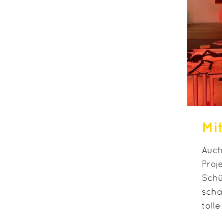
Mi
Auch
Proj
Schü
scha
toll