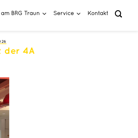
 am BRG Traun
Service
Kontakt
026
t der 4A