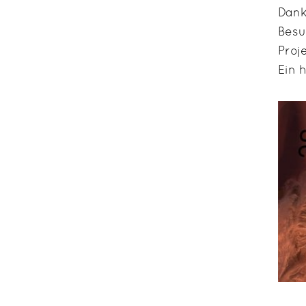
Dank
Besu
Proj
Ein 