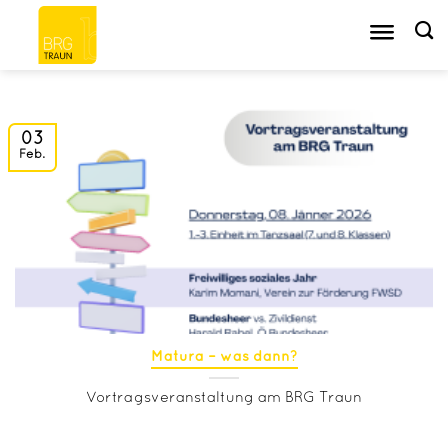
Zum
Inhalt
springen
03
Feb.
Matura – was dann?
Vortragsveranstaltung am BRG Traun