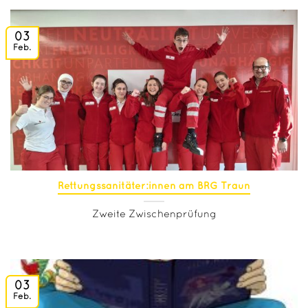
03
Feb.
Rettungssanitäter:innen am BRG Traun
Zweite Zwischenprüfung
03
Feb.