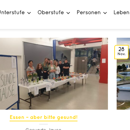
nterstufe
Oberstufe
Personen
Leben
28
Nov.
Essen – aber bitte gesund!