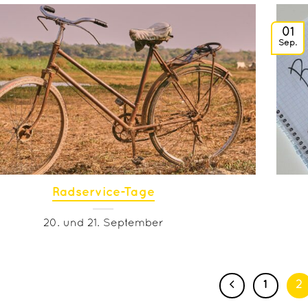
01
Sep.
Radservice-Tage
20. und 21. September
1
2